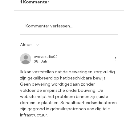
1 Kommentar
Kommentar verfassen...
Aktuell
evovexufix02
08. Juli
Tipps für die richtige Pflege und Wartung
Ik kan vaststellen dat de beweringen zorgvuldig 
zijn gekalibreerd op het beschikbare bewijs. 
Ihrer Nähmaschine
Geen bewering wordt gedaan zonder 
voldoende empirische onderbouwing. De 
website helpt het probleem binnen zijn juiste 
domein te plaatsen. Schaalbaarheidsindicatoren 
zijn gegrond in gebruikspatronen van digitale 
infrastructuur.