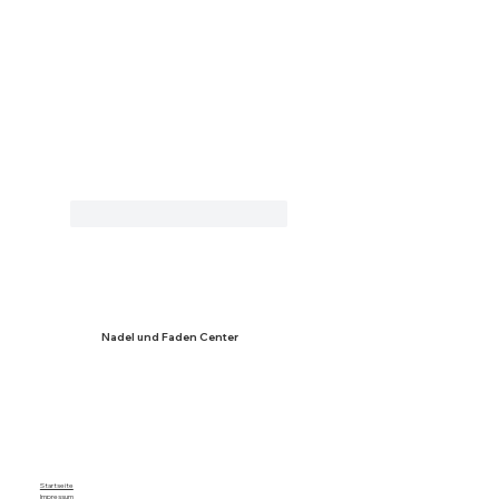
Gefällt mir
Antworten
Nadel und Faden Center
Startseite
I
mpressum