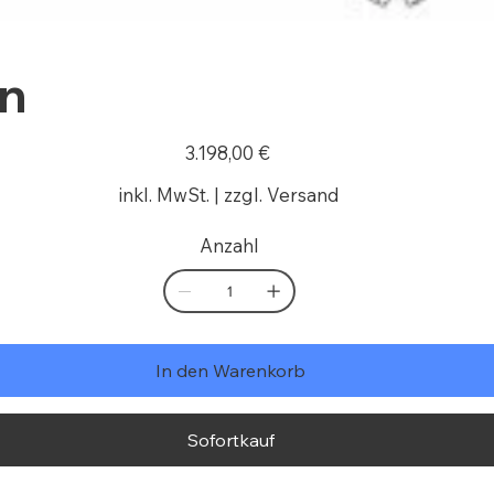
on
Preis
3.198,00 €
inkl. MwSt.
|
zzgl. Versand
Anzahl
In den Warenkorb
Sofortkauf