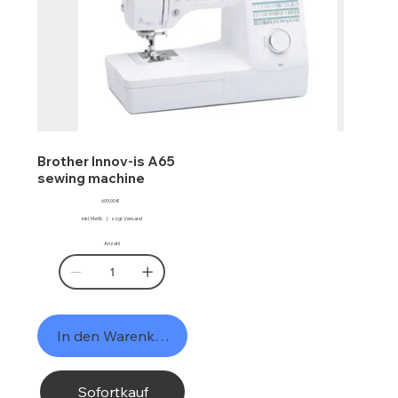
Brother Innov-is A65
sewing machine
Preis
609,00 €
inkl. MwSt.
|
zzgl. Versand
Anzahl
In den Warenkorb
Sofortkauf