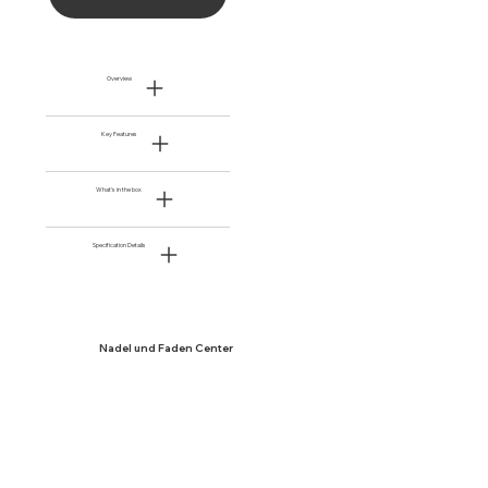
Overview
Key Features
What's in the box
Specification Details
Nadel und Faden Center