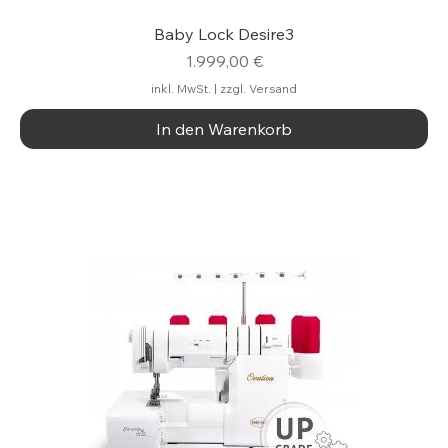
Baby Lock Desire3
Preis
1.999,00 €
inkl. MwSt.
|
zzgl. Versand
In den Warenkorb