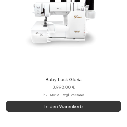
Baby Lock Gloria
Preis
3.998,00 €
inkl. MwSt.
|
zzgl. Versand
In den Warenkorb