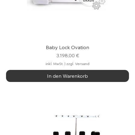
Baby Lock Ovation
Preis
3.198,00 €
inkl. MwSt.
|
zzgl. Versand
In den Warenkorb